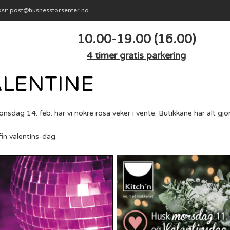
st: post@husnesstorsenter.no
10.00-19.00 (16.00)
4 timer gratis parkering
LENTINE
nsdag 14. feb. har vi nokre rosa veker i
vente. Butikkane har alt gjor
n fin valentins-dag.