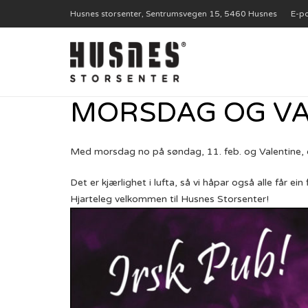
Husnes storsenter, Sentrumsvegen 15, 5460 Husnes
E-po
MORSDAG OG VA
Med morsdag no på søndag, 11. feb. og Valentine, o
Det er kjærlighet i lufta, så vi håpar også alle får ei
Hjarteleg velkommen til Husnes Storsenter!