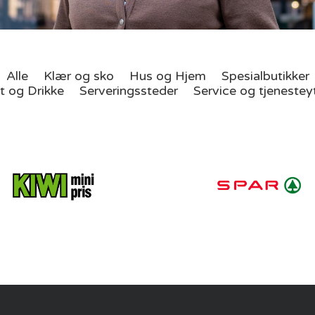
Alle
–
Klær og sko
–
Hus og Hjem
–
Spesialbutikker
t og Drikke
–
Serveringssteder
–
Service og tjeneste