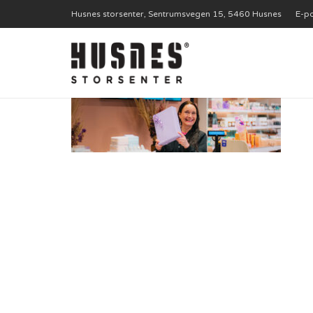
Husnes storsenter, Sentrumsvegen 15, 5460 Husnes
E-po