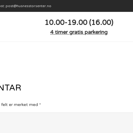
st: post@husnesstorsenter.no
10.00-19.00 (16.00)
4 timer gratis parkering
ENTAR
e felt er merket med
*